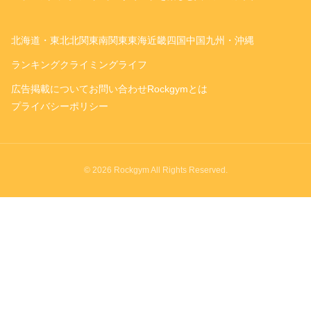
北海道・東北
北関東
南関東
東海
近畿
四国
中国
九州・沖縄
ランキング
クライミングライフ
広告掲載について
お問い合わせ
Rockgymとは
プライバシーポリシー
© 2026 Rockgym All Rights Reserved.