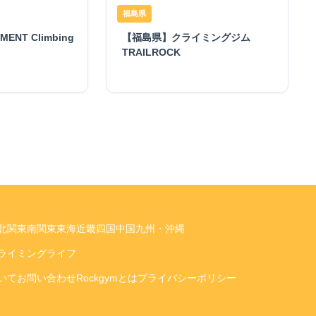
福島県
NT Climbing
【福島県】クライミングジム
TRAILROCK
北関東
南関東
東海
近畿
四国
中国
九州・沖縄
ライミングライフ
いて
お問い合わせ
Rockgymとは
プライバシーポリシー