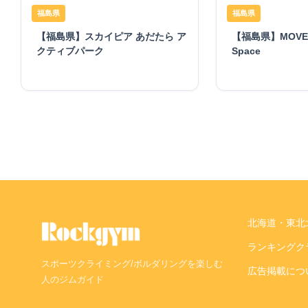
福島県
福島県
【福島県】MOVEME
【福島県】スカイピア あだたら ア
Space
クティブパーク
北海道・東北
ランキング
ク
スポーツクライミング/ボルダリングを楽しむ
広告掲載につ
人のジムガイド