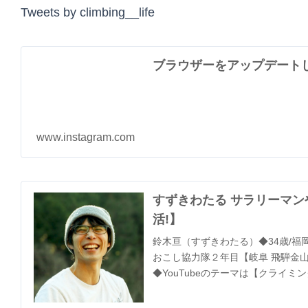
Tweets by climbing__life
ブラウザーをアップデート
www.instagram.com
すずきわたる サラリーマン
活!】
鈴木亘（すずきわたる）◆34歳/福
おこし協力隊２年目【岐阜 飛騨金山】
◆YouTubeのテーマは【クライミング