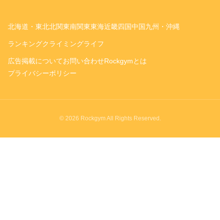
北海道・東北
北関東
南関東
東海
近畿
四国
中国
九州・沖縄
ランキング
クライミングライフ
広告掲載について
お問い合わせ
Rockgymとは
プライバシーポリシー
© 2026 Rockgym All Rights Reserved.