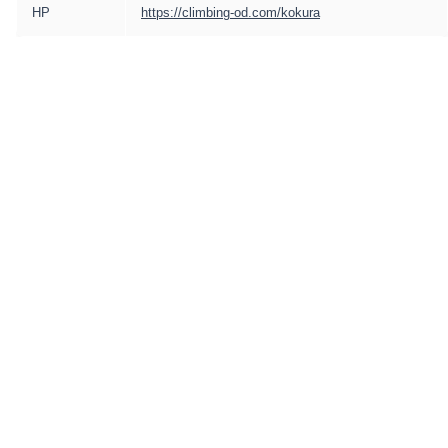
HP
https://climbing-od.com/kokura