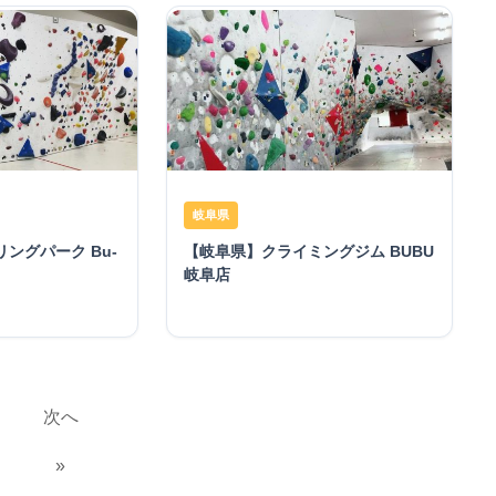
岐阜県
ングパーク Bu-
【岐阜県】クライミングジム BUBU
岐阜店
投
次へ
稿
»