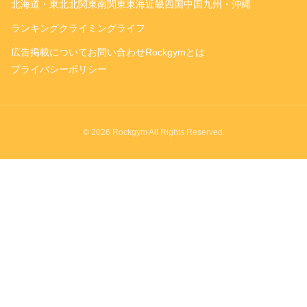
北海道・東北
北関東
南関東
東海
近畿
四国
中国
九州・沖縄
ランキング
クライミングライフ
広告掲載について
お問い合わせ
Rockgymとは
プライバシーポリシー
© 2026 Rockgym All Rights Reserved.